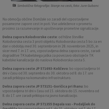
Simbolična fotografija: Stanje na cesti, foto: Jure Gubanc
Pobratene občine
Občina Moravče
Občinska volilna komisija
Mladi
Srednja šola Domžale
Urejanje javnih površin
Pomembni kontakti
Na območju občine Domžale so zaradi del vzpostavljene
Fotogalerija
Mestna občina Ljubljana
Krajevne skupnosti
Zaščita in reševanje
Bilteni
posamezne zapore cest in poti. Vse udeležence v prometu
prosimo za razumevanje in upoštevanje prometne signalizacije.
Državni organi
Zapuščene živali
Glasilo Slamnik
Delna zapora Kolodvorske ceste
: od hišne številke
Kolodvorska cesta 3 proti objektu Kolodvorska cesta 5 bo za en
Svet za preventivo in vzgojo v cestnem prometu
Oskrba s plinom
Občinski predpisi
dan v obdobju med 30. septembrom in 28. novembrom 2025, in
sicer med 7. in 17. uro, vzpostavljena delna zapora ceste, zaradi
dograditve TK kabelskega jaška za povezavo obstoječe TK
Katalog informacij javnega značaja
Uradni vestnik
kabelske kanalizacije do naslova Kolodvorska cesta 5.
Uradne ure
Proračun Občine
Delna zapora ceste JP 571693-Količevo
: bo vzpostavljena tri
dni v času od 30. septembra do 30. oktobra od 8. do 17. ure
zaradi priklopa na komunalno infrastrukturo.
E-obvestila Občine
Delna zapora ceste JP 573151-Goričica pri Ihanu
: bo
vzpostavljena tri dni v času od 15. oktobra do 15. novembra od
Lokalne volitve
8. do 17. ure zaradi priklopa na javno kanalizacijo.
Delna zapora ceste JP 571355 Depala vas - Podaljšek do
črpališča
: bo vzpostavljena od 1. do 31. oktobra, od 7. do 17.