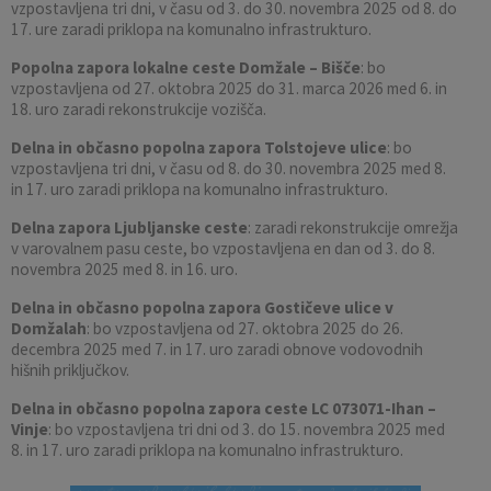
vzpostavljena tri dni, v času od 3. do 30. novembra 2025 od 8. do
17. ure zaradi priklopa na komunalno infrastrukturo.
Popolna zapora lokalne ceste Domžale – Bišče
: bo
vzpostavljena od 27. oktobra 2025 do 31. marca 2026 med 6. in
18. uro zaradi rekonstrukcije vozišča.
Delna in občasno popolna zapora Tolstojeve ulice
: bo
vzpostavljena tri dni, v času od 8. do 30. novembra 2025 med 8.
in 17. uro zaradi priklopa na komunalno infrastrukturo.
Delna zapora Ljubljanske ceste
: zaradi rekonstrukcije omrežja
v varovalnem pasu ceste, bo vzpostavljena en dan od 3. do 8.
novembra 2025 med 8. in 16. uro.
Delna in občasno popolna zapora Gostičeve ulice v
Domžalah
: bo vzpostavljena od 27. oktobra 2025 do 26.
decembra 2025 med 7. in 17. uro zaradi obnove vodovodnih
hišnih priključkov.
Delna in občasno popolna zapora ceste LC 073071-Ihan –
Vinje
: bo vzpostavljena tri dni od 3. do 15. novembra 2025 med
8. in 17. uro zaradi priklopa na komunalno infrastrukturo.