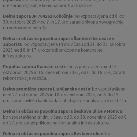
ure zaradi izgradnje komunalne infrastrukture.
Delna zapora JP 764262 Kokošnje
: bo vzpostavljena od 6. do
30. oktobra 2025 med 7. in 17. uro zaradi priklopa novogradnje
na vodovodno omrežje.
Delna in občasno popolna zapora Šumberške ceste v
Zaborštu
: bo vzpostavljena tri dni v času od 21. do 31. oktobra
2025 med 8. in 17. uro zaradi priklopa na komunalno
infrastrukturo.
Popolna zapora Ihanske ceste
: bo vzpostavljena med 13.
oktobrom 2025 in 15. decembrom 2025, od 6. do 18. ure, zaradi
rekonstrukcije vozišča.
Delna premična zapora Ljubljanske ceste
: bo vzpostavljena
med 27. oktobrom 2025 in 10. novembrom 2025, od 8. do 15.
ure, zaradi uvleka kablovoda v obstoječo kanalizacijo v cestišču.
Delna in občasno popolna zapora Šeskove ulice v Homcu
:
bo vzpostavljena tri dni, v času od 3. do 30. novembra 2025 od 8.
do 17. ure zaradi priklopa na komunalno infrastrukturo.
Delna in občasno popolna zapora Bevkove ulice
: bo