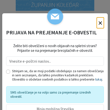
ŽUPANJIN KOLEDAR
×
19
Obisk mladih na gasilskem taboru v
Radencih ob Kolpi
AVG.
PRIJAVA NA PREJEMANJE E-OBVESTIL
30
DAN DOMŽALSKIH PLANINCEV
AVG.
Želite biti obveščeni o novih objavah na spletni strani?
Prijavite se na prejemanje brezplačnih e-obvestil.
Prikaži več
INFORMATIVNI BILTENI
Strinjam se, da se moji podatki obdelujejo za namen obveščanja
in sem seznanjen, da lahko privolitev kadarkoli prekličem.
Obvestilo o obdelavi osebnih podatkov si lahko preberete
tukaj
.
SMS obveščanje je na voljo samo za prejemanje izrednih
obvestil.