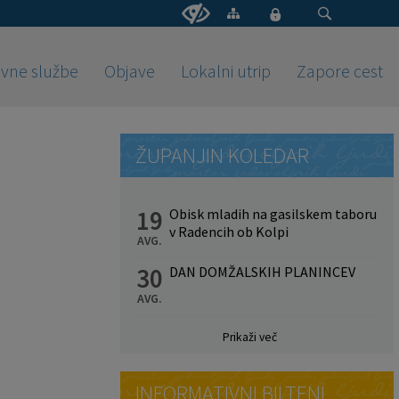
vne službe
Objave
Lokalni utrip
Zapore cest
ŽUPANJIN KOLEDAR
19
Obisk mladih na gasilskem taboru
v Radencih ob Kolpi
AVG.
30
DAN DOMŽALSKIH PLANINCEV
AVG.
Prikaži več
INFORMATIVNI BILTENI