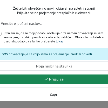
Želite biti obveščeni o novih objavah na spletni strani?
Prijavite se na prejemanje brezplačnih e-obvestil.
Strinjam se, da se moji podatki obdelujejo za namen obveščanja in sem
seznanjen, da lahko privolitev kadarkoli prekličem. Obvestilo o obdelavi
osebnih podatkov si lahko preberete
tukaj
.
č
(1)
SMS obveščanje je na voljo samo za prejemanje izrednih obvestil.
Prijavi se
Zapri