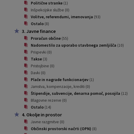
Politične stranke
(1)
Pobratene občine
Občina Moravče
Občinska volilna komisija
Mladi
Srednja šola Domžale
Urejanje javnih površin
Pomembni kontakti
Inšpekcijske službe
(0)
Volitve, referendumi, imenovanja
(93)
Fotogalerija
Mestna občina Ljubljana
Krajevne skupnosti
Zaščita in reševanje
Bilteni
Ostalo
(8)
3. Javne finance
Državni organi
Zapuščene živali
Glasilo Slamnik
Proračun občine
(55)
Nadomestilo za uporabo stavbnega zemljišča
(10)
Prispevki
(0)
Svet za preventivo in vzgojo v cestnem prometu
Oskrba s plinom
Občinski predpisi
Takse
(3)
Pristojbine
(0)
Katalog informacij javnega značaja
Uradni vestnik
Davki
(0)
Plače in nagrade funkcionarjev
(1)
Uradne ure
Proračun Občine
Jamstva, kompenzacije, krediti
(0)
Štipendije, subvencije, denarna pomoč, posojila
(12)
E-obvestila Občine
Blagovne rezerve
(0)
Ostalo
(14)
Lokalne volitve
4. Okolje in prostor
Javne razgrnitve
(0)
Občinski prostorski načrti (OPN)
(8)