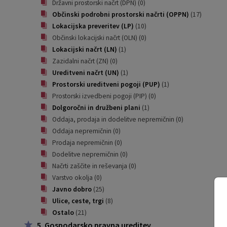
Državni prostorski načrt (DPN)
(0)
Občinski podrobni prostorski načrti (OPPN)
(17)
Lokacijska preveritev (LP)
(10)
Občinski lokacijski načrt (OLN)
(0)
Lokacijski načrt (LN)
(1)
Zazidalni načrt (ZN)
(0)
Ureditveni načrt (UN)
(1)
Prostorski ureditveni pogoji (PUP)
(1)
Prostorski izvedbeni pogoji (PIP)
(0)
Dolgoročni in družbeni plani
(1)
Oddaja, prodaja in dodelitve nepremičnin
(0)
Oddaja nepremičnin
(0)
Prodaja nepremičnin
(0)
Dodelitve nepremičnin
(0)
Načrti zaščite in reševanja
(0)
Varstvo okolja
(0)
Javno dobro
(25)
Ulice, ceste, trgi
(8)
Ostalo
(21)
5. Gospodarsko pravna ureditev