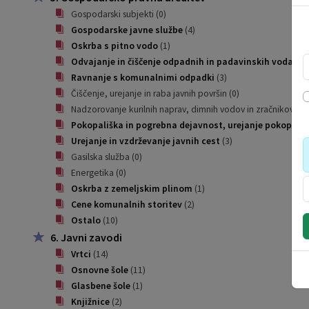
Gospodarski subjekti
(0)
Gospodarske javne službe
(4)
Oskrba s pitno vodo
(1)
Odvajanje in čiščenje odpadnih in padavinskih voda
(1)
Ravnanje s komunalnimi odpadki
(3)
Čiščenje, urejanje in raba javnih površin
(0)
Nadzorovanje kurilnih naprav, dimnih vodov in zračnikov
(0)
Pokopališka in pogrebna dejavnost, urejanje pokopališ
Urejanje in vzdrževanje javnih cest
(3)
Gasilska služba
(0)
Energetika
(0)
Oskrba z zemeljskim plinom
(1)
Cene komunalnih storitev
(2)
Ostalo
(10)
6. Javni zavodi
Vrtci
(14)
Osnovne šole
(11)
Glasbene šole
(1)
Knjižnice
(2)