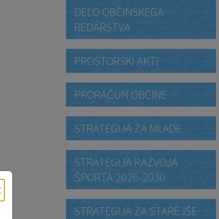
DELO OBČINSKEGA
REDARSTVA
PROSTORSKI AKTI
PRORAČUN OBČINE
STRATEGIJA ZA MLADE
STRATEGIJA RAZVOJA
ŠPORTA 2026-2030
×
STRATEGIJA ZA STAREJŠE