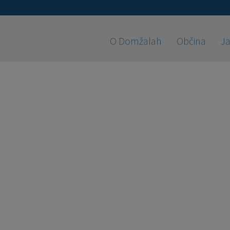
O Domžalah
Občina
Ja