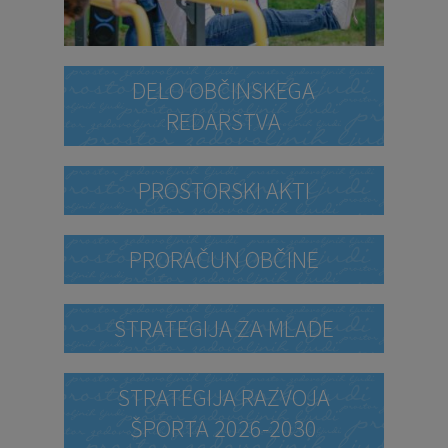
DELO OBČINSKEGA
REDARSTVA
PROSTORSKI AKTI
PRORAČUN OBČINE
STRATEGIJA ZA MLADE
STRATEGIJA RAZVOJA
ŠPORTA 2026-2030