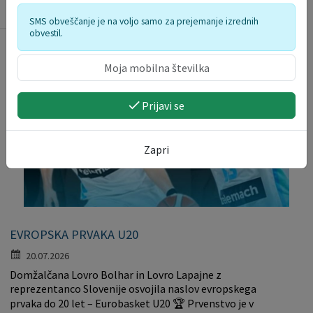
društvo Pšata Dragomelj. Občina...
SMS obveščanje je na voljo samo za prejemanje izrednih
obvestil.
Prijavi se
Zapri
EVROPSKA PRVAKA U20
20.07.2026
Domžalčana Lovro Bolhar in Lovro Lapajne z
reprezentanco Slovenije osvojila naslov evropskega
prvaka do 20 let – Eurobasket U20 🏆 Prvenstvo je v