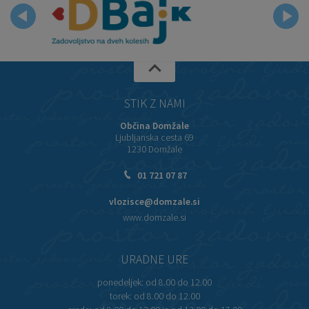
STIK Z NAMI
Občina Domžale
Ljubljanska cesta 69
1230 Domžale
01 721 07 87
vlozisce@domzale.si
www.domzale.si
URADNE URE
ponedeljek:
od 8.00 do 12.00
torek:
od 8.00 do 12.00