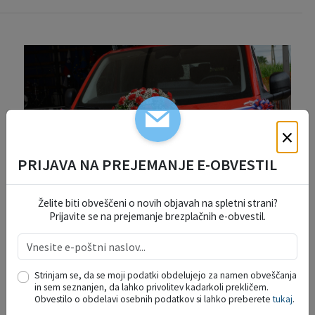
×
PRIJAVA NA PREJEMANJE E-OBVESTIL
Želite biti obveščeni o novih objavah na spletni strani?
Prijavite se na prejemanje brezplačnih e-obvestil.
PGD PŠATA DRAGOMELJ PREVZELO NOVO
GASILSKO VOZILO GVM-1
21.07.2026
Strinjam se, da se moji podatki obdelujejo za namen obveščanja
Županja Občine Domžale se je v soboto, 18. julija 2026, ob
in sem seznanjen, da lahko privolitev kadarkoli prekličem.
19. uri udeležila slavnostnega prevzema novega gasilskega
Obvestilo o obdelavi osebnih podatkov si lahko preberete
tukaj
.
vozila GVM-1, ki ga je prevzelo Prostovoljno gasilsko