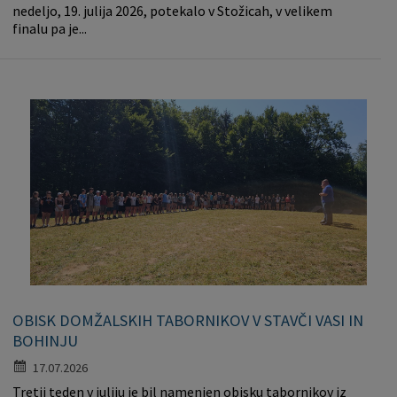
nedeljo, 19. julija 2026, potekalo v Stožicah, v velikem
finalu pa je...
OBISK DOMŽALSKIH TABORNIKOV V STAVČI VASI IN
BOHINJU
17.07.2026
Tretji teden v juliju je bil namenjen obisku tabornikov iz