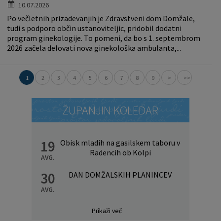
10.07.2026
Po večletnih prizadevanjih je Zdravstveni dom Domžale,
tudi s podporo občin ustanoviteljic, pridobil dodatni
program ginekologije. To pomeni, da bo s 1. septembrom
2026 začela delovati nova ginekološka ambulanta,...
1
2
3
4
5
6
7
8
9
>
>>
ŽUPANJIN KOLEDAR
19
Obisk mladih na gasilskem taboru v
Radencih ob Kolpi
AVG.
30
DAN DOMŽALSKIH PLANINCEV
AVG.
Prikaži več