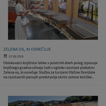
Pobratene občine
Občina Moravče
Občinska volilna komisija
Mladi
Srednja šola Domžale
Urejanje javnih površin
Pomembni kontakti
Fotogalerija
Mestna občina Ljubljana
Krajevne skupnosti
Zaščita in reševanje
Bilteni
Državni organi
Zapuščene živali
Glasilo Slamnik
Svet za preventivo in vzgojo v cestnem prometu
Oskrba s plinom
Občinski predpisi
ZELENA OS, KI OSREČUJE
Katalog informacij javnega značaja
Uradni vestnik
07.08.2026
Obiskovalci knjižnice lahko v poletnih dneh poleg izposoje
Uradne ure
Proračun Občine
knjižnega gradiva uživajo tudi v ogledu razstave plakatov
Zelena os, ki osrečuje. Služba za turizem Občine Domžale
na razstavnih panojih predstavlja skrite zelene kotičke...
E-obvestila Občine
Lokalne volitve