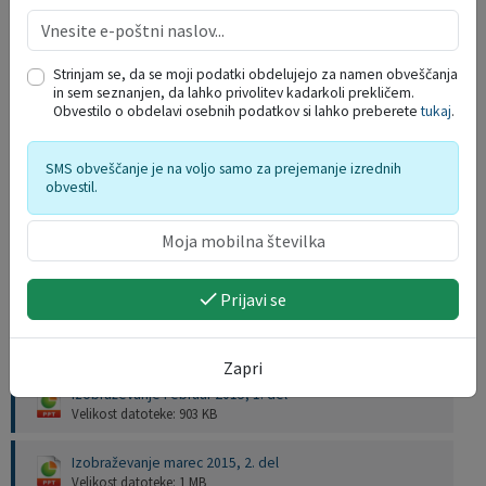
koncesije za vzdrževanje javne razsvetljave
Velikost datoteke: 2 MB
Strinjam se, da se moji podatki obdelujejo za namen obveščanja
Dokončno poročilo o nadzornem pregledu nad poslovanjem
in sem seznanjen, da lahko privolitev kadarkoli prekličem.
Krajevne skupnosti Simona Jenka
Obvestilo o obdelavi osebnih podatkov si lahko preberete
tukaj
.
Velikost datoteke: 3 MB
Dokončno poročilo o nadzornem pregledu poslovanja
SMS obveščanje je na voljo samo za prejemanje izrednih
Krajevne skupnosti Dragomelj - Pšata
obvestil.
Velikost datoteke: 3 MB
Dokončno poročilo o nadzornem pregledu poslovanja
Krajevne skupnosti Homec-Nožice
Velikost datoteke: 2 MB
Prijavi se
Izobraževaje nadzornega odbora
Zapri
Izobraževanje Februar 2015, 1. del
Velikost datoteke: 903 KB
Izobraževanje marec 2015, 2. del
Velikost datoteke: 1 MB