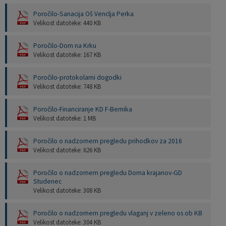
Pobratene občine
Občina Moravče
Občinska volilna komisija
Mladi
Srednja šola Domžale
Urejanje javnih površin
Pomembni kontakti
Poročilo-Sanacija Oš Venclja Perka
Velikost datoteke: 440 KB
Fotogalerija
Mestna občina Ljubljana
Krajevne skupnosti
Zaščita in reševanje
Bilteni
Poročilo-Dom na Krku
Velikost datoteke: 167 KB
Državni organi
Zapuščene živali
Glasilo Slamnik
Poročilo-protokolarni dogodki
Velikost datoteke: 748 KB
Svet za preventivo in vzgojo v cestnem prometu
Oskrba s plinom
Občinski predpisi
Poročilo-Financiranje KD F-Bernika
Katalog informacij javnega značaja
Uradni vestnik
Velikost datoteke: 1 MB
Uradne ure
Proračun Občine
Poročilo o nadzornem pregledu prihodkov za 2016
Velikost datoteke: 626 KB
E-obvestila Občine
Poročilo o nadzornem pregledu Doma krajanov-GD
Studenec
Lokalne volitve
Velikost datoteke: 308 KB
Poročilo o nadzornem pregledu vlaganj v zeleno os ob KB
Velikost datoteke: 304 KB