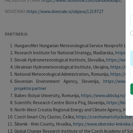
FACEBOOK STRAN:
https://www.facebook.com/danubeadapt/
NOVIČNIKI:
https://www.domzale.si/objava/1219727
PARTNERJI:
HungaroMet Hungarian Meteorological Service Nonprofit Ltd.
Research Institute for National Strategy, Madžarska,
https://n
Slovak Hydrometeorological Institute, Slovaška,
https://www.
Ukrainian Hydrometeorological Institute, Ukrajina,
https://uhmi
National Meteorological Administration, Romunija,
https://ww
Slovenian Environment Agency, Slovenija,
https://www.gov
projektni partner
Babes-Bolyai University, Romunija,
https://www.ubbcluj.ro/en/
Scientific Research Centre Bistra Ptuj, Slovenija,
https://bistra.
North-West Croatia Regional Energy and Climate Agency, Hrva
Czech Smart City Cluster, Češka,
https://czechsmartcitycluster
Šibenik - Knin County, Hrvaška,
https://www.sibensko-kninska-z
Global Change Research Institute of the Czech Academy of Sc