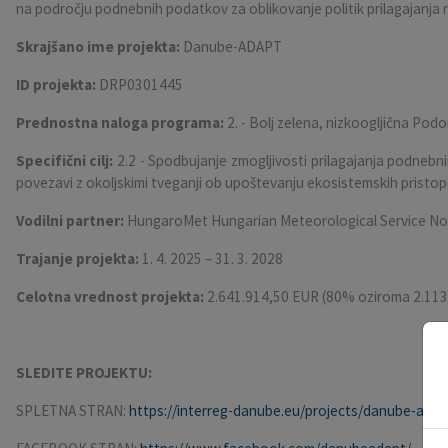
na področju podnebnih podatkov za oblikovanje politik prilagajanja
Skrajšano ime projekta:
Danube-ADAPT
ID projekta:
DRP0301445
Prednostna naloga programa:
2. - Bolj zelena, nizkoogljična Pod
Specifični cilj:
2.2 - Spodbujanje zmogljivosti prilagajanja podneb
povezavi z okoljskimi tveganji ob upoštevanju ekosistemskih pristo
Vodilni partner:
HungaroMet Hungarian Meteorological Service Non
Trajanje projekta:
1. 4. 2025 – 31. 3. 2028
Celotna vrednost projekta:
2.641.914,50 EUR (80% oziroma 2.113.
SLEDITE PROJEKTU:
SPLETNA STRAN:
https://interreg-danube.eu/projects/danube-adap