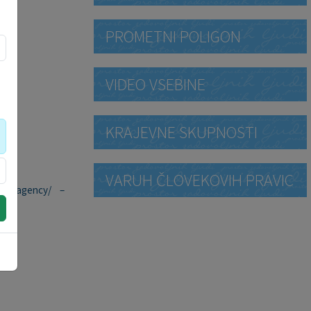
PROMETNI POLIGON
VIDEO VSEBINE
KRAJEVNE SKUPNOSTI
VARUH ČLOVEKOVIH PRAVIC
ment-agency/ –