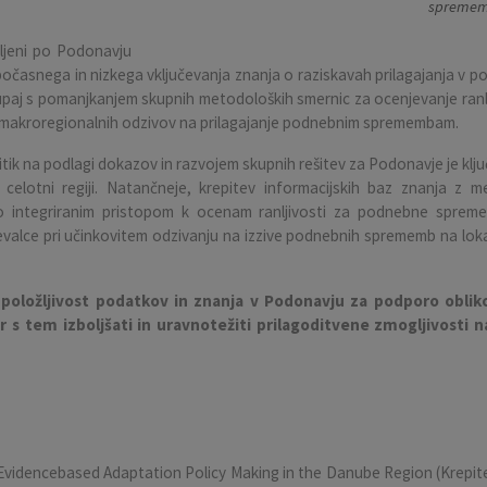
spremem
eljeni po Podonavju
očasnega in nizkega vključevanja znanja o raziskavah prilagajanja v poli
paj s pomanjkanjem skupnih metodoloških smernic za ocenjevanje ranlj
ih makroregionalnih odzivov na prilagajanje podnebnim spremembam.
litik na podlagi dokazov in razvojem skupnih rešitev za Podonavje je k
elotni regiji. Natančneje, krepitev informacijskih baz znanja z me
lno integriranim pristopom k ocenam ranljivosti za podnebne sprem
valce pri učinkovitem odzivanju na izzive podnebnih sprememb na lokal
razpoložljivost podatkov in znanja v Podonavju za podporo oblik
tem izboljšati in uravnotežiti prilagoditvene zmogljivosti nase
Evidencebased Adaptation Policy Making in the Danube Region (Krepit