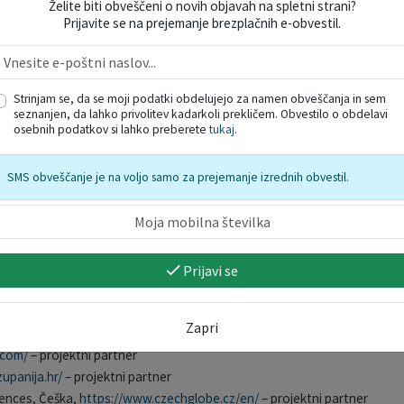
Želite biti obveščeni o novih objavah na spletni strani?
Prijavite se na prejemanje brezplačnih e-obvestil.
Strinjam se, da se moji podatki obdelujejo za namen obveščanja in sem
seznanjen, da lahko privolitev kadarkoli prekličem. Obvestilo o obdelavi
osebnih podatkov si lahko preberete
tukaj
.
, Madžarska,
https://www.met.hu/
– vodilni partner
ski.hu/
– projektni partner
SMS obveščanje je na voljo samo za prejemanje izrednih obvestil.
shmu.sk/sk/?page=1
– projektni partner
.org.ua/
– projektni partner
w.meteoromania.ro/
– projektni partner
.si/en/state-authorities/bodies-within-ministries/slovenian-environ
Prijavi se
– projektni partner
si/
– projektni partner
Zapri
ška,
https://regea.org/
– projektni partner
.com/
– projektni partner
upanija.hr/
– projektni partner
iences, Češka,
https://www.czechglobe.cz/en/
– projektni partner