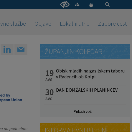
vne službe
Objave
Lokalni utrip
Zapore cest
ŽUPANJIN KOLEDAR
19
Obisk mladih na gasilskem taboru
v Radencih ob Kolpi
AVG.
30
DAN DOMŽALSKIH PLANINCEV
AVG.
Prikaži več
INFORMATIVNI BILTENI
nja na podnebne