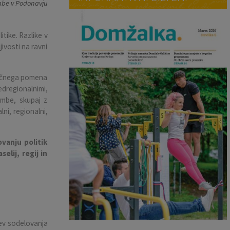
be v Podonavju
tike. Razlike v
ivosti na ravni
ljučnega pomena
dregionalnimi,
embe, skupaj z
ni, regionalni,
ovanju politik
lij, regij in
ev sodelovanja