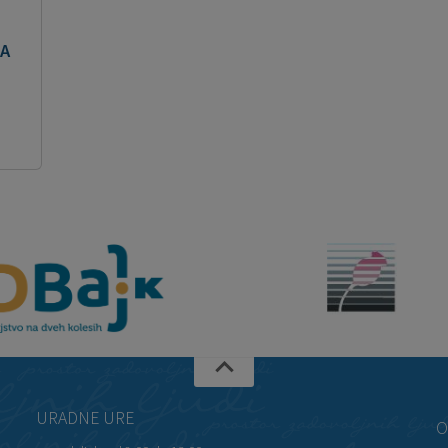
A
URADNE URE
O