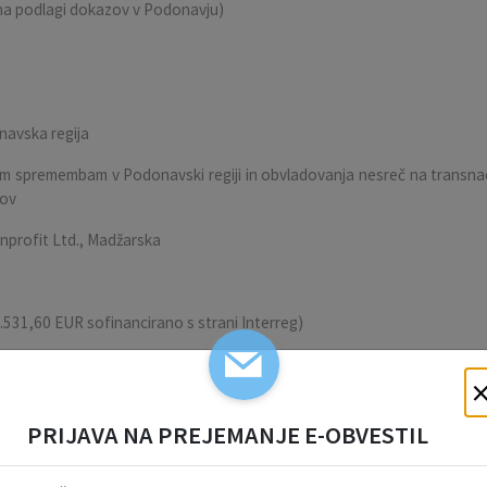
 na podlagi dokazov v Podonavju)
onavska regija
nim spremembam v Podonavski regiji in obvladovanja nesreč na transnac
pov
profit Ltd., Madžarska
531,60 EUR sofinancirano s strani Interreg)
PRIJAVA NA PREJEMANJE E-OBVESTIL
t