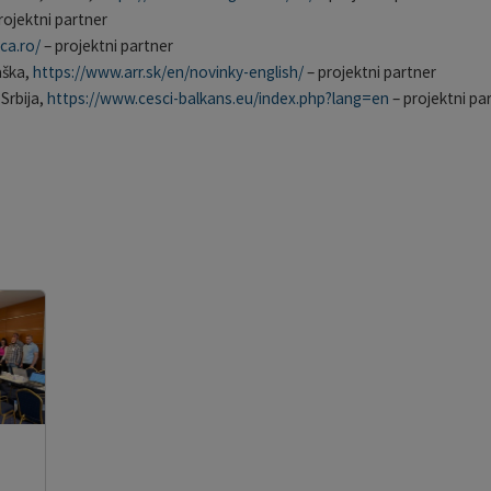
rojektni partner
ca.ro/
– projektni partner
aška,
https://www.arr.sk/en/novinky-english/
– projektni partner
Srbija,
https://www.cesci-balkans.eu/index.php?lang=en
– projektni pa