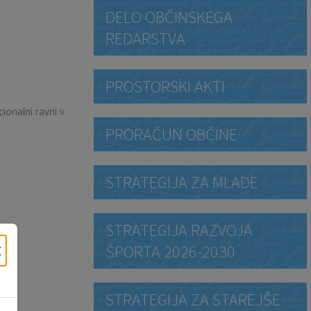
DELO OBČINSKEGA
REDARSTVA
PROSTORSKI AKTI
ionalni ravni v
PRORAČUN OBČINE
STRATEGIJA ZA MLADE
STRATEGIJA RAZVOJA
×
ŠPORTA 2026-2030
STRATEGIJA ZA STAREJŠE