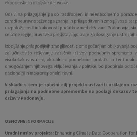
ekonomske in okoljske dejavnike.
Pobratene občine
Občina Moravče
Občinska volilna komisija
Mladi
Srednja šola Domžale
Urejanje javnih površin
Pomembni kontakti
Odzivi na prilagajanje pa so razdrobljeni in neenakomerno porazd
zaradi neuravnoteženega znanja in prilagoditvenih zmogljivosti ter p
Fotogalerija
Mestna občina Ljubljana
Krajevne skupnosti
Zaščita in reševanje
Bilteni
razpoložljivosti in kakovosti podatkov med državami Podonavja, sku
celotne regije, prav tako predstavljajo ovire za doseganje ustrezn
Državni organi
Zapuščene živali
Glasilo Slamnik
Izboljšanje prilagodljivih zmogljivosti z omogočanjem oblikovanja po
za učinkovito reševanje različnih izzivov podnebnih sprememb v c
Svet za preventivo in vzgojo v cestnem prometu
Oskrba s plinom
Občinski predpisi
visokokakovostnimi, aktualnimi podnebnimi podatki in teritoria
omogočanjem njihovega vključevanja v politike, bo podpirala odloče
Katalog informacij javnega značaja
Uradni vestnik
nacionalni in makroregionalni ravni.
V skladu s tem je splošni cilj projekta ustvariti usklajeno 
Uradne ure
Proračun Občine
prilagajanja na podnebne spremembe na podlagi dokazov ter s 
držav v Podonavju.
E-obvestila Občine
Lokalne volitve
OSNOVNE INFORMACIJE
Uradni naslov projekta:
Enhancing Climate Data Cooperation for 