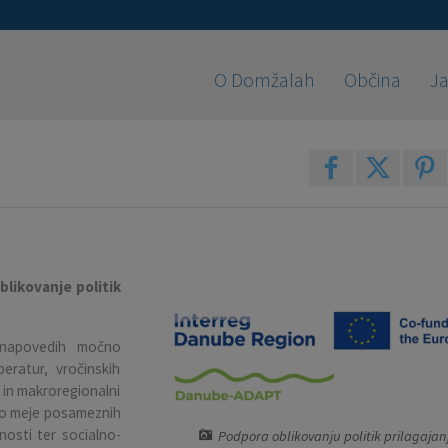
O Domžalah
Občina
Ja
likovanje politik
o napovedih močno
ratur, vročinskih
i in makroregionalni
ajo meje posameznih
nosti ter socialno-
Podpora oblikovanju politik prilagaja