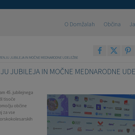
O Domžalah
Občina
Ja
NAMENJU JUBILEJA IN MOČNE MEDNARODNE UDELEŽBE
ENJU JUBILEJA IN MOČNE MEDNARODNE UD
am 45. jubilejnega
il tisoče
 območju občine
j za vse
 gorskokolesarskih