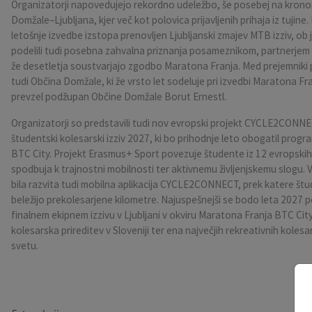
Organizatorji napovedujejo rekordno udeležbo, še posebej na krono
Domžale–Ljubljana, kjer več kot polovica prijavljenih prihaja iz tujin
Pobratene občine
Občina Moravče
Občinska volilna komisija
Mladi
Srednja šola Domžale
Urejanje javnih površin
Pomembni kontakti
letošnje izvedbe izstopa prenovljen Ljubljanski zmajev MTB izziv, ob j
podelili tudi posebna zahvalna priznanja posameznikom, partnerjem i
Fotogalerija
Mestna občina Ljubljana
Krajevne skupnosti
Zaščita in reševanje
Bilteni
že desetletja soustvarjajo zgodbo Maratona Franja. Med prejemniki pr
tudi Občina Domžale, ki že vrsto let sodeluje pri izvedbi Maratona Fr
Državni organi
Zapuščene živali
Glasilo Slamnik
prevzel podžupan Občine Domžale Borut Ernestl.
Organizatorji so predstavili tudi nov evropski projekt CYCLE2CONNE
Svet za preventivo in vzgojo v cestnem prometu
Oskrba s plinom
Občinski predpisi
študentski kolesarski izziv 2027, ki bo prihodnje leto obogatil prog
BTC City. Projekt Erasmus+ Sport povezuje študente iz 12 evropskih d
Katalog informacij javnega značaja
Uradni vestnik
spodbuja k trajnostni mobilnosti ter aktivnemu življenjskemu slogu. V
bila razvita tudi mobilna aplikacija CYCLE2CONNECT, prek katere štud
Uradne ure
Proračun Občine
beležijo prekolesarjene kilometre. Najuspešnejši se bodo leta 2027 p
finalnem ekipnem izzivu v Ljubljani v okviru Maratona Franja BTC City,
E-obvestila Občine
kolesarska prireditev v Sloveniji ter ena največjih rekreativnih kolesa
svetu.
Lokalne volitve