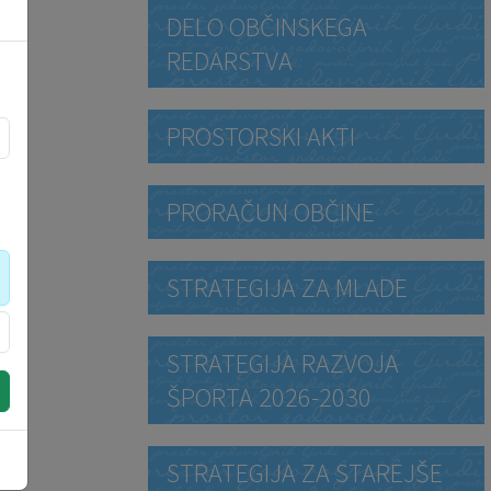
DELO OBČINSKEGA
REDARSTVA
PROSTORSKI AKTI
PRORAČUN OBČINE
STRATEGIJA ZA MLADE
STRATEGIJA RAZVOJA
ŠPORTA 2026-2030
STRATEGIJA ZA STAREJŠE