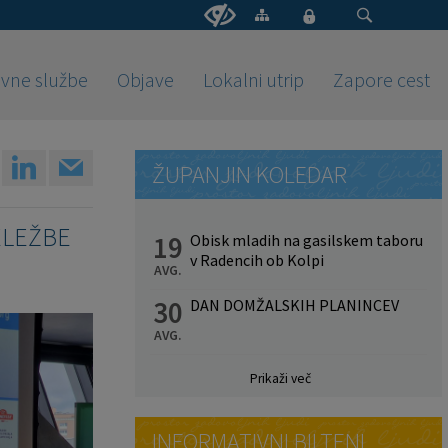
vne službe
Objave
Lokalni utrip
Zapore cest
ŽUPANJIN KOLEDAR
ELEŽBE
19
Obisk mladih na gasilskem taboru
v Radencih ob Kolpi
AVG.
30
DAN DOMŽALSKIH PLANINCEV
AVG.
Prikaži več
INFORMATIVNI BILTENI