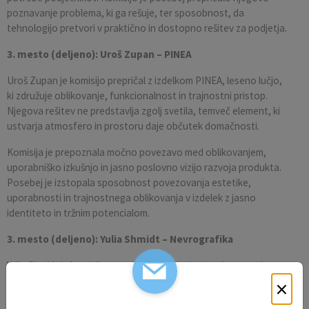
poznavanje problema, ki ga rešuje, ter sposobnost, da
tehnologijo pretvori v praktično in dostopno rešitev za podjetja.
3. mesto (deljeno): Uroš Zupan – PINEA
Uroš Zupan je komisijo prepričal z izdelkom PINEA, leseno lučjo,
ki združuje oblikovanje, funkcionalnost in trajnostni pristop.
Njegova rešitev ne predstavlja zgolj svetila, temveč element, ki
ustvarja atmosfero in prostoru daje občutek domačnosti.
Komisija je prepoznala močno povezavo med oblikovanjem,
uporabniško izkušnjo in jasno poslovno vizijo razvoja produkta.
Posebej je izstopala sposobnost povezovanja estetike,
uporabnosti in trajnostnega oblikovanja v izdelek z jasno
identiteto in tržnim potencialom.
3. mesto (deljeno): Yulia Shmidt – Nevrografika
Yulia Shmidt je komisijo prepričala z inovativnim pristopom k
obvladovanju mentalne preobremenjenosti, ki postaja eden
×
večjih izzivov sodobnega časa.