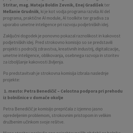
Stritar, mag. Mateja Boldin Zevnik, Enej Gradišek
ter
Mellanie Grudniik
, ki je kot vodja programa razvila AI del
programa, praktične AI module, AI toolkite ter gradiva za
uporabo umetne inteligence pri razvoju podjetniških idej.
Zaključni dogodek je ponovno pokazal raznolikost in kakovost
podjetniških idej. Pred strokovno komisijo so se predstavili
projekti s področij zdravstva, kreativnih industrij, digitalizacije,
umetne inteligence, oblikovanja, osebnega razvoja in storitev
za izboljšanje kakovosti življenja.
Po predstavitvah je strokovna komisija izbrala naslednje
projekte:
1. mesto: Petra Benedičič – Celostna podpora pri prehodu
iz bolnišnice v domače okolje
Petra Benedičič je komisijo prepričala z izjemno jasno
opredeljenim problemom, strokovnim pristopom in velikim
družbenim učinkom svoje rešitve.