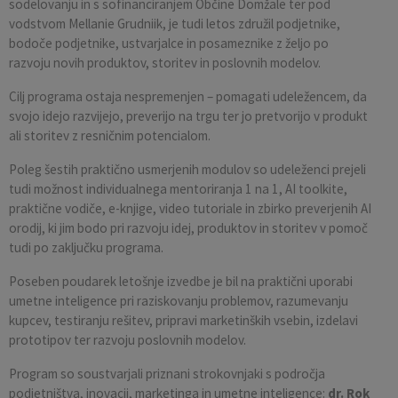
sodelovanju in s sofinanciranjem Občine Domžale ter pod
vodstvom Mellanie Grudniik, je tudi letos združil podjetnike,
bodoče podjetnike, ustvarjalce in posameznike z željo po
razvoju novih produktov, storitev in poslovnih modelov.
Cilj programa ostaja nespremenjen – pomagati udeležencem, da
svojo idejo razvijejo, preverijo na trgu ter jo pretvorijo v produkt
ali storitev z resničnim potencialom.
Poleg šestih praktično usmerjenih modulov so udeleženci prejeli
tudi možnost individualnega mentoriranja 1 na 1, AI toolkite,
praktične vodiče, e-knjige, video tutoriale in zbirko preverjenih AI
orodij, ki jim bodo pri razvoju idej, produktov in storitev v pomoč
tudi po zaključku programa.
Poseben poudarek letošnje izvedbe je bil na praktični uporabi
umetne inteligence pri raziskovanju problemov, razumevanju
kupcev, testiranju rešitev, pripravi marketinških vsebin, izdelavi
prototipov ter razvoju poslovnih modelov.
Program so soustvarjali priznani strokovnjaki s področja
podjetništva, inovacij, marketinga in umetne inteligence:
dr. Rok