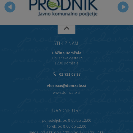
STIK Z NAMI
Občina Domžale
Ljubljanska cesta 69
1230 Domžale
01 721 07 87
vlozisce@domzale.si
www.domzale.si
URADNE URE
ponedeljek:
od 8.00 do 12.00
torek:
od 8.00 do 12.00