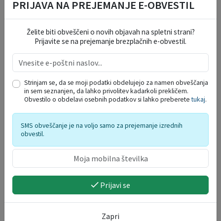
PRIJAVA NA PREJEMANJE E-OBVESTIL
S pomočjo nevrografike posameznikom pomaga zmanjševati
notranji kaos, izboljšati osredotočenost in doseči večjo jasnost
pri vsakodnevnih odločitvah. Komisija je prepoznala aktualnost
Želite biti obveščeni o novih objavah na spletni strani?
Prijavite se na prejemanje brezplačnih e-obvestil.
problema, jasno opredeljeno ciljno skupino ter potencial za
nadaljnji razvoj storitve na področju dobrega počutja in
preventive.
Letošnji program je ponovno dokazal, da dobre podjetniške
Strinjam se, da se moji podatki obdelujejo za namen obveščanja
in sem seznanjen, da lahko privolitev kadarkoli prekličem.
ideje nastajajo povsod – med mladimi, izkušenimi podjetniki,
Obvestilo o obdelavi osebnih podatkov si lahko preberete
tukaj
.
strokovnjaki in ustvarjalci. Štartaj Domžale ostaja prostor, kjer
se ideje preverjajo, razvijajo in pretvarjajo v konkretne poslovne
priložnosti.
SMS obveščanje je na voljo samo za prejemanje izrednih
obvestil.
Vsi udeleženci so pokazali veliko mero ustvarjalnosti,
podjetniške radovednosti in pripravljenosti na učenje. Program
pa je poleg znanja prinesel tudi nova poznanstva, mentorsko
podporo, praktična AI orodja in konkretne temelje za nadaljnji
Prijavi se
razvoj idej tudi po zaključku delavnic.
Za več informacij o programu in letošnjih zmagovalcih obiščite
Zapri
spletno stran
Štartaj Domžale
.