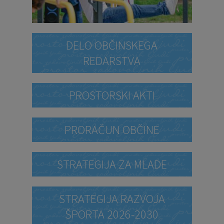
DELO OBČINSKEGA
REDARSTVA
PROSTORSKI AKTI
PRORAČUN OBČINE
STRATEGIJA ZA MLADE
STRATEGIJA RAZVOJA
ŠPORTA 2026-2030