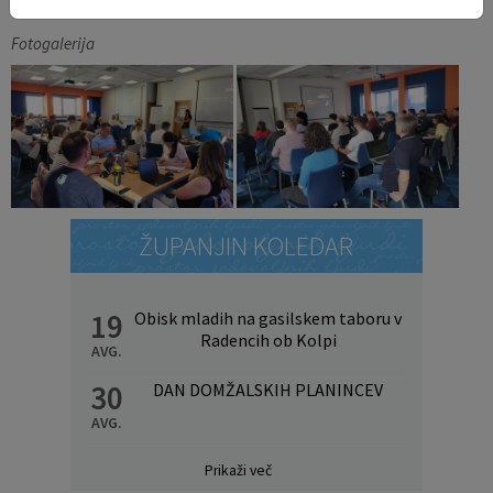
Fotogalerija
ŽUPANJIN KOLEDAR
19
Obisk mladih na gasilskem taboru v
Radencih ob Kolpi
AVG.
30
DAN DOMŽALSKIH PLANINCEV
AVG.
Prikaži več