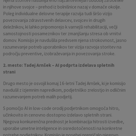
Njena storitev naslavlja eno najzahtevnejših obdobij za bolnike
in njihove svojce – prehod iz bolnišnice nazaj v domače okolje.
Poleg individualne delovne terapije razvija tudi širšo vizijo
povezovanja zdravstvenih delavcev, svojcev in drugih
deležnikov, ki lahko pripomorejo k varnejši rehabilitaciji, večji
samostojnosti posameznikov ter zmanjšanju stresa ob vrnitvi
domov. Komisijo je navdušila predvsem njena strokovnost, jasno
razumevanje potreb uporabnikov ter vizija razvoja storitev na
področju preventive, izobraževanja in povezovanja stroke.
2. mesto: Tadej Arnšek – AI podprta izdelava spletnih
strani
Drugo mesto je osvojil komaj 16-letni Tadej Arnšek, ki je komisijo
navdušil z izjemnim napredkom, podjetniško zrelostjo in odličnim
razumevanjem potreb malih podjetij.
S pomočjo AI in low-code orodij podjetnikom omogoča hitro,
učinkovito in cenovno dostopno izdelavo spletnih strani.
Njegova konkurenčna prednost je kombinacija hitrosti izvedbe,
uporabe umetne inteligence in osredotočenosti na konkretne
potrebe podjetnikov. Komisijo je posebej prepričalo njegovo