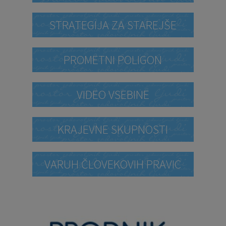
STRATEGIJA ZA STAREJŠE
PROMETNI POLIGON
VIDEO VSEBINE
KRAJEVNE SKUPNOSTI
VARUH ČLOVEKOVIH PRAVIC