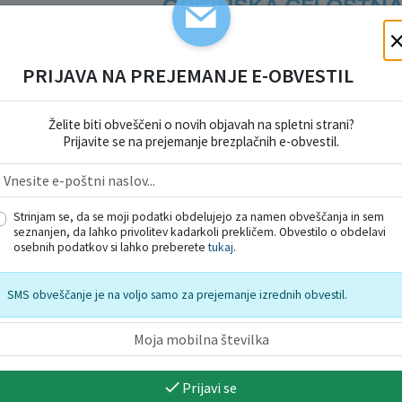
OBČINSKA CELOSTNA
PROMETNA STRATEGI
OBČINE DOMŽALE
PRIJAVA NA PREJEMANJE E-OBVESTIL
Želite biti obveščeni o novih objavah na spletni strani?
Prijavite se na prejemanje brezplačnih e-obvestil.
Strinjam se, da se moji podatki obdelujejo za namen obveščanja in sem
seznanjen, da lahko privolitev kadarkoli prekličem. Obvestilo o obdelavi
osebnih podatkov si lahko preberete
tukaj
.
 akcijskim načrtom za izboljšanje pogojev za trajnostno mobilnost in 
SMS obveščanje je na voljo samo za prejemanje izrednih obvestil.
bčini in naših prometnih navadah, obenem pa ponuja temeljit vpogled v
Prijavi se