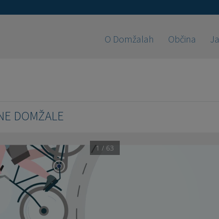
O Domžalah
Občina
Ja
NE DOMŽALE
1 / 63