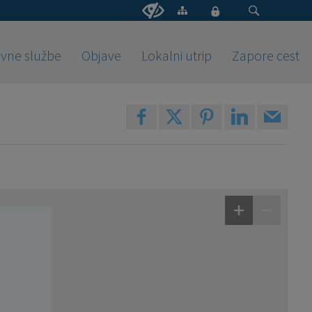
vne službe
Objave
Lokalni utrip
Zapore cest