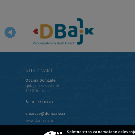
STIK Z NAMI
Občina Domžale
Ljubljanska cesta 69
1230 Domžale
01 721 07 87
vlozisce@domzale.si
www.domzale.si
Spletna stran za nemoteno delovanje