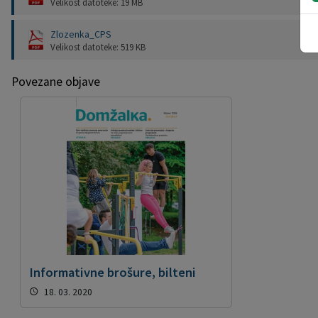
Velikost datoteke: 19 MB
Zlozenka_CPS
Velikost datoteke: 519 KB
Povezane objave
Informativne brošure, bilteni
18. 03. 2020