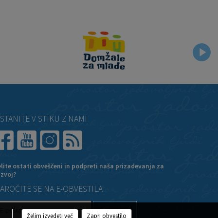
STANITE V STIKU Z NAMI
elite ostati obveščeni in podpreti naša prizadevanja za
azvoj?
AROČITE SE NA E-OBVESTILA
Želim izvedeti več
Zapri obvestilo