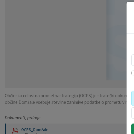
Občinska celostna prometnastrategija (OCPS) je strateški dokument z
občine Domžale vsebuje številne zanimive podatke o prometu v naši o
Dokumenti, priloge
OCPS_Domžale