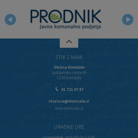
STIK Z NAMI
Občina Domžale
Ljubljanska cesta 69
1230 Domžale
01 721 07 87
vlozisce@domzale.si
www.domzale.si
URADNE URE
ponedeljek:
od 8.00 do 12.00