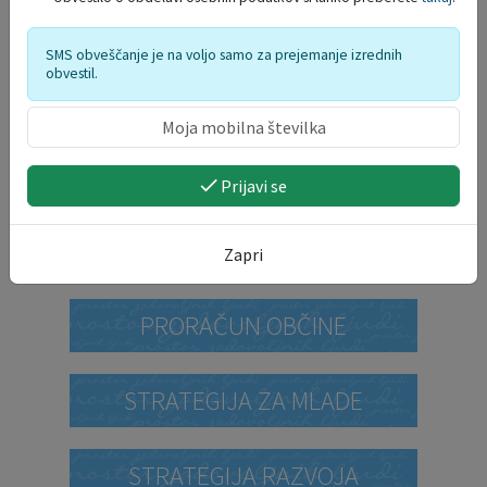
SMS obveščanje je na voljo samo za prejemanje izrednih
obvestil.
DELO OBČINSKEGA
REDARSTVA
Prijavi se
PROSTORSKI AKTI
Zapri
PRORAČUN OBČINE
STRATEGIJA ZA MLADE
STRATEGIJA RAZVOJA