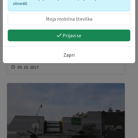
obvestil.
Prijavi se
Zapri
Načrti zaščite in reševanja
09. 10. 2017