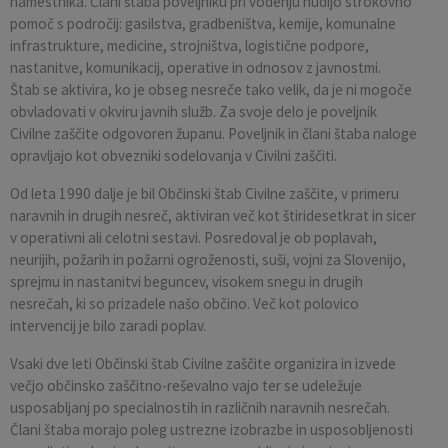
namestnika. Člani štaba poveljniku pri vodenju nudijo strokovno
pomoč s področij: gasilstva, gradbeništva, kemije, komunalne
infrastrukture, medicine, strojništva, logistične podpore,
nastanitve, komunikacij, operative in odnosov z javnostmi.
Štab se aktivira, ko je obseg nesreče tako velik, da je ni mogoče
obvladovati v okviru javnih služb. Za svoje delo je poveljnik
Civilne zaščite odgovoren županu. Poveljnik in člani štaba naloge
opravljajo kot obvezniki sodelovanja v Civilni zaščiti.
Od leta 1990 dalje je bil Občinski štab Civilne zaščite, v primeru
naravnih in drugih nesreč, aktiviran več kot štiridesetkrat in sicer
v operativni ali celotni sestavi. Posredoval je ob poplavah,
neurijih, požarih in požarni ogroženosti, suši, vojni za Slovenijo,
sprejmu in nastanitvi beguncev, visokem snegu in drugih
nesrečah, ki so prizadele našo občino. Več kot polovico
intervencij je bilo zaradi poplav.
Vsaki dve leti Občinski štab Civilne zaščite organizira in izvede
večjo občinsko zaščitno-reševalno vajo ter se udeležuje
usposabljanj po specialnostih in različnih naravnih nesrečah.
Člani štaba morajo poleg ustrezne izobrazbe in usposobljenosti