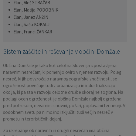
član, Aleš STRAŽAR
Pobratene občine
Občina Moravče
Občinska volilna komisija
Mladi
Srednja šola Domžale
Urejanje javnih površin
Pomembni kontakti
član, Matija PODOBNIK
član, Janez ANŽIN
Fotogalerija
Mestna občina Ljubljana
Krajevne skupnosti
Zaščita in reševanje
Bilteni
član, Sašo KOKALJ
član, Franci ŽANKAR
Državni organi
Zapuščene živali
Glasilo Slamnik
Sistem zaščite in reševanja v občini Domžale
Svet za preventivo in vzgojo v cestnem prometu
Oskrba s plinom
Občinski predpisi
Občina Domžale je tako kot celotna Slovenija izpostavljena
Katalog informacij javnega značaja
Uradni vestnik
naravnim nesrečam, ki pomenijo oviro v njenem razvoju. Poleg
nesreč, ki jih povzročajo naravnogeografske značilnosti, se
Uradne ure
Proračun Občine
ogroženost povečuje tudi z urbanizacijo in industrializacijo
okolja, ki pa sta v razvoju celotne družbe skoraj neizogibna. Na
podlagi ocen ogroženosti je občina Domžale najbolj ogrožena
E-obvestila Občine
pred potresom, nevarnimi snovmi, požari, poplavami ter neurji. V
sodobnem svetu pa ni možno izključiti tudi večjih nesreč v
Lokalne volitve
prometu in terorističnih dejanj.
Za ukrepanje ob naravnih in drugih nesrečah ima občina