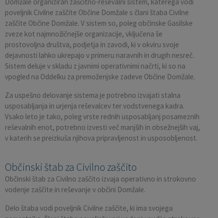
Domžale organiziran zaščitno-reševalni sistem, katerega vodi
poveljnik Civilne zaščite Občine Domžale s člani štaba Civilne
zaščite Občine Domžale. V sistem so, poleg občinske Gasilske
zveze kot najmnožičnejše organizacije, vključena še
prostovoljna društva, podjetja in zavodi, ki v okviru svoje
dejavnosti lahko ukrepajo v primeru naravnih in drugih nesreč.
Sistem deluje v skladu z javnimi operativnimi načrti, ki so na
vpogled na Oddelku za premoženjske zadeve Občine Domžale.
Za uspešno delovanje sistema je potrebno izvajati stalna
usposabljanja in urjenja reševalcev ter vodstvenega kadra.
Vsako leto je tako, poleg vrste rednih usposabljanj posameznih
reševalnih enot, potrebno izvesti več manjših in obsežnejših vaj,
v katerih se preizkuša njihova pripravljenost in usposobljenost.
Občinski štab za Civilno zaščito
Občinski štab za Civilno zaščito izvaja operativno in strokovno
vodenje zaščite in reševanje v občini Domžale.
Delo štaba vodi poveljnik Civilne zaščite, ki ima svojega