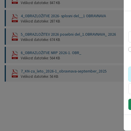
Velikost datoteke: 847 KB
4_OBRAZLOŽITVE 2026- splosni del__1 OBRAVNAVA
Velikost datoteke: 287 KB
5_OBRAZLOŽITEV 2026 posebni del_1.OBRAVNAVA_ 2026
Velikost datoteke: 674 KB
6_OBRAZLOŽITVE NRP 2026-1. OBR_
Velikost datoteke: 564 KB
7_KN-za_leto_2026-1_obravnava-september_2025
Velikost datoteke: 56 KB