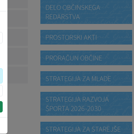
DELO OBČINSKEGA
REDARSTVA
PROSTORSKI AKTI
PRORAČUN OBČINE
STRATEGIJA ZA MLADE
STRATEGIJA RAZVOJA
ŠPORTA 2026-2030
STRATEGIJA ZA STAREJŠE