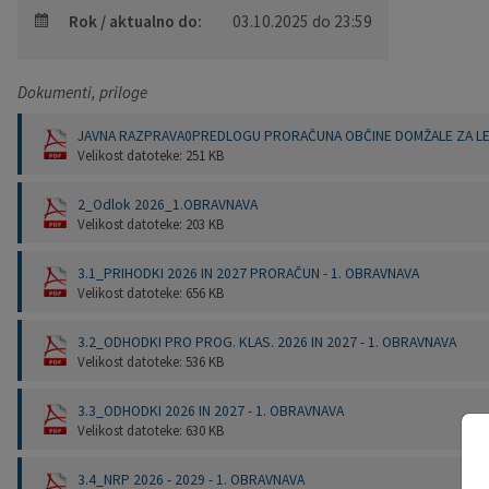
Rok / aktualno do:
03.10.2025 do 23:59
Pobratene občine
Občina Moravče
Občinska volilna komisija
Mladi
Srednja šola Domžale
Urejanje javnih površin
Pomembni kontakti
Fotogalerija
Mestna občina Ljubljana
Krajevne skupnosti
Zaščita in reševanje
Bilteni
Dokumenti, priloge
JAVNA RAZPRAVA0PREDLOGU PRORAČUNA OBČINE DOMŽALE ZA LETI
Državni organi
Zapuščene živali
Glasilo Slamnik
Velikost datoteke: 251 KB
Svet za preventivo in vzgojo v cestnem prometu
Oskrba s plinom
Občinski predpisi
2_Odlok 2026_1.OBRAVNAVA
Velikost datoteke: 203 KB
Katalog informacij javnega značaja
Uradni vestnik
3.1_PRIHODKI 2026 IN 2027 PRORAČUN - 1. OBRAVNAVA
Velikost datoteke: 656 KB
Uradne ure
Proračun Občine
3.2_ODHODKI PRO PROG. KLAS. 2026 IN 2027 - 1. OBRAVNAVA
E-obvestila Občine
Velikost datoteke: 536 KB
3.3_ODHODKI 2026 IN 2027 - 1. OBRAVNAVA
Lokalne volitve
Velikost datoteke: 630 KB
3.4_NRP 2026 - 2029 - 1. OBRAVNAVA