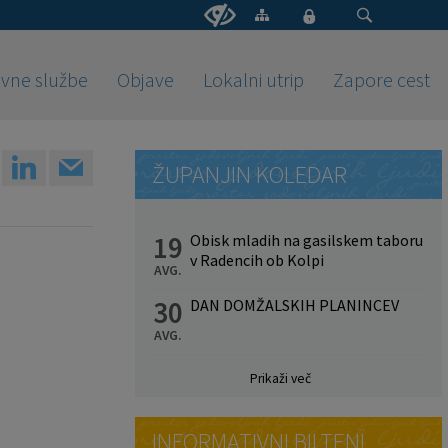
vne službe
Objave
Lokalni utrip
Zapore cest
ŽUPANJIN KOLEDAR
19
Obisk mladih na gasilskem taboru
v Radencih ob Kolpi
AVG.
30
DAN DOMŽALSKIH PLANINCEV
AVG.
Prikaži več
INFORMATIVNI BILTENI