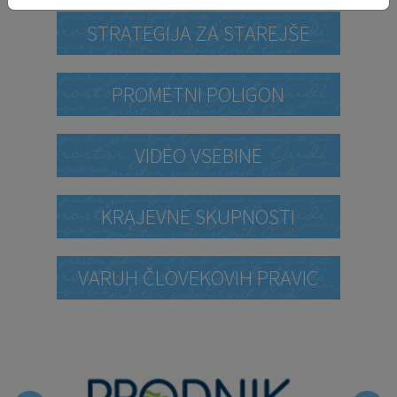
STRATEGIJA ZA STAREJŠE
PROMETNI POLIGON
VIDEO VSEBINE
KRAJEVNE SKUPNOSTI
VARUH ČLOVEKOVIH PRAVIC