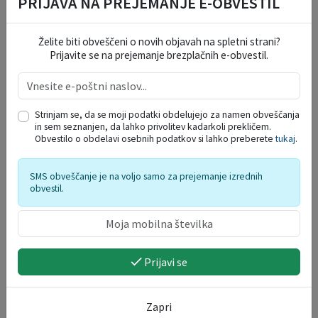
PRIJAVA NA PREJEMANJE E-OBVESTIL
Želite biti obveščeni o novih objavah na spletni strani?
DELO OBČINSKEGA
Prijavite se na prejemanje brezplačnih e-obvestil.
REDARSTVA
Strinjam se, da se moji podatki obdelujejo za namen obveščanja
PROSTORSKI AKTI
in sem seznanjen, da lahko privolitev kadarkoli prekličem.
Obvestilo o obdelavi osebnih podatkov si lahko preberete
tukaj
.
PRORAČUN OBČINE
SMS obveščanje je na voljo samo za prejemanje izrednih
obvestil.
STRATEGIJA ZA MLADE
Prijavi se
STRATEGIJA RAZVOJA
ŠPORTA 2026-2030
Zapri