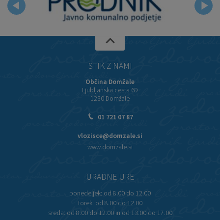
STIK Z NAMI
Občina Domžale
Ljubljanska cesta 69
1230 Domžale
01 721 07 87
vlozisce@domzale.si
www.domzale.si
URADNE URE
ponedeljek:
od 8.00 do 12.00
torek:
od 8.00 do 12.00
sreda:
od 8.00 do 12.00 in od 13.00 do 17.00