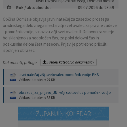
Javni razpisi in javni natečaji, Delovna mesta
Rok / aktualno do:
09.07.2026 do 23:59
Pobratene občine
Občina Moravče
Občinska volilna komisija
Mladi
Srednja šola Domžale
Urejanje javnih površin
Pomembni kontakti
Občina Domžale objavlja javni natečaj za zasedbo prostega
Fotogalerija
Mestna občina Ljubljana
Krajevne skupnosti
Zaščita in reševanje
Bilteni
uradniškega delovnega mesta višji svetovalec za pravne zadeve
- pomočnik vodje, v nazivu višji svetovalec II. Delovno razmerje
Državni organi
Zapuščene živali
Glasilo Slamnik
bo sklenjeno za nedoločen čas, za polni delovni čas in
poskusnim delom šest mesecev. Prijavi je potrebno priložiti
izpolnjen obrazec.
Svet za preventivo in vzgojo v cestnem prometu
Oskrba s plinom
Občinski predpisi
Dokumenti, priloge
Prenesi kategorijo dokumentov
Katalog informacij javnega značaja
Uradni vestnik
javni natečaj višji svetovalec pomočnik vodje PKS
Uradne ure
Proračun Občine
Velikost datoteke: 27 KB
obrazec_za_prijavo_JN- višji svetovalec pomočnik vodje
E-obvestila Občine
Velikost datoteke: 35 KB
Lokalne volitve
ŽUPANJIN KOLEDAR