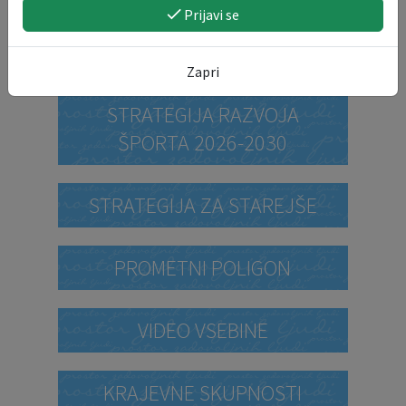
Prijavi se
STRATEGIJA ZA MLADE
Zapri
STRATEGIJA RAZVOJA
ŠPORTA 2026-2030
STRATEGIJA ZA STAREJŠE
PROMETNI POLIGON
VIDEO VSEBINE
KRAJEVNE SKUPNOSTI