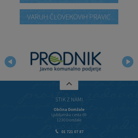
VARUH ČLOVEKOVIH PRAVIC
STIK Z NAMI
Občina Domžale
Ljubljanska cesta 69
1230 Domžale
01 721 07 87